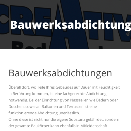
Bauwerksabdichtun
Bauwerksabdichtungen
Überall dort, wo Teile Ihres Gebäudes auf Dauer mit Feuchtigkeit
in Berührung kommen, ist eine fachgerechte Abdichtung
notwendig. Bei der Einrichtung von Nasszellen wie Bädern oder
Duschen, sowie an Balkonen und Terrassen ist eine
funktionierende Abdichtung unerlässlich.
Ohne diese ist nicht nur die eigene Substanz gefährdet, sondern
der gesamte Baukörper kann ebenfalls in Mitleidenschaft